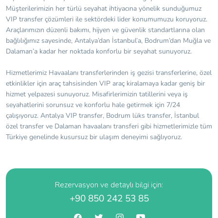
Müşterilerimizin her türlü seyahat ihtiyacına yönelik sunduğumuz
VIP transfer çözümleri ile sektördeki lider konumumuzu koruyoruz.
Araçlarımızın düzenli bakımı, hijyen ve güvenlik standartlarına olan
bağlılığımız sayesinde, Antalya’dan İstanbul’a, Bodrum’dan Muğla ve
Dalaman’a kadar her noktada konforlu bir seyahat sunuyoruz.
Hizmetlerimiz Havaalanı transferlerinden iş gezisi transferlerine, özel
etkinlikler için araç tahsisinden VIP araç kiralamaya kadar geniş bir
hizmet yelpazesi sunuyoruz. Misafirlerimizin tatillerini veya iş
seyahatlerini sorunsuz ve konforlu hale getirmek için 7/24
çalışıyoruz. Antalya VIP transfer, Bodrum lüks transfer, İstanbul
özel transfer ve Dalaman havaalanı transferi gibi hizmetlerimizle tüm
Türkiye genelinde kusursuz bir ulaşım deneyimi sağlıyoruz.
Rezervasyon ve detaylı bilgi için:
+90 850 242 53 85