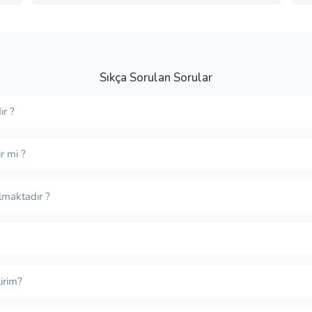
Sıkça Sorulan Sorular
ır ?
r mi ?
lmaktadır ?
irim?