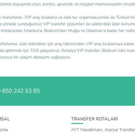
hizmeti arayışında olun, konfor, güvenlik ve müşteri memnuniyetini önceli
sı transferler, VIP araç kiralama ve özel tur organizasyonları ile Türkiye’
cına yönelik sunduğumuz VIP transfer çözümleri ile sektördeki lider konum
e, Antalya’dan İstanbul’a, Bodrum’dan Muğla ve Dalaman’a kadar her nokt
sferlerine, özel etkinlikler için araç tahsisinden VIP araç kiralamaya kadar
hale getirmek için 7/24 çalışıyoruz. Antalya VIP transfer, Bodrum lüks tra
usursuz bir ulaşım deneyimi sağlıyoruz.
 850 242 53 85
MSAL
TRANSFER ROTALARI
ızda
AYT Havalimanı, Alanya Transfer