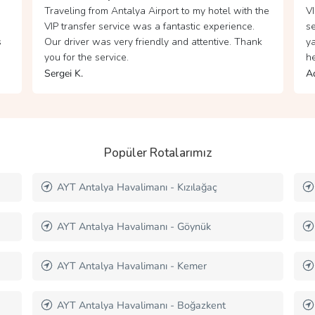
he
VIP transfer hizmetinizle SAW'den Beşiktaş'a
İş
seyahat ettim. Şoförümüz çok kibar ve
ku
k
yardımseverdi. Yolculuk boyunca ihtiyacımız olan
Şo
her şey düşünülmüştü.
gö
Ada B.
Mi
Popüler Rotalarımız
AYT Antalya Havalimanı - Belek
AYT Antalya Havalimanı - Manavgat
Antalya Havalimanı - Side
Antalya Havalimanı - Tekirova