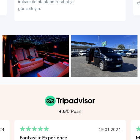
imkanı ile planlarınızı rahatça
ç
güncelleyin.
4.8
/5 Puan
24
17.02.2024
Mükemmel Deneyim
H