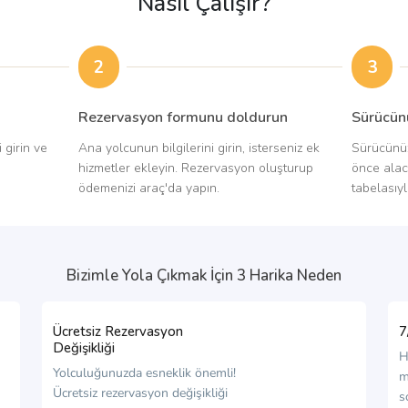
Nasıl Çalışır?
2
3
Rezervasyon formunu doldurun
Sürücün
 girin ve
Ana yolcunun bilgilerini girin, isterseniz ek
Sürücünüzü
hizmetler ekleyin. Rezervasyon oluşturup
önce alac
ödemenizi araç'da yapın.
tabelasıyl
Bizimle Yola Çıkmak İçin 3 Harika Neden
Ücretsiz Rezervasyon
7
Değişikliği
H
Yolculuğunuzda esneklik önemli!
m
Ücretsiz rezervasyon değişikliği
s