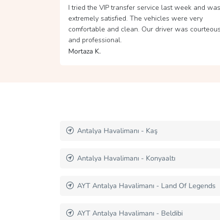
 week and was
Traveling from Antalya Airport to my hotel with t
re very
VIP transfer service was a fantastic experience.
as courteous
Our driver was very friendly and attentive. Than
you for the service.
Sergei K.
AYT Antalya Havalimanı - Kızılağaç
AYT Antalya Havalimanı - Göynük
Of Legends
AYT Antalya Havalimanı - Kemer
AYT Antalya Havalimanı - Boğazkent