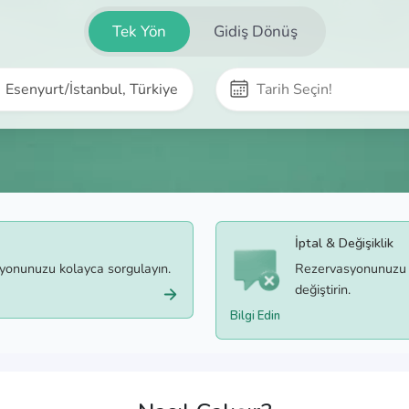
Tek Yön
Gidiş Dönüş
İptal & Değişiklik
syonunuzu kolayca sorgulayın.
Rezervasyonunuzu b
değiştirin.
Bilgi Edin