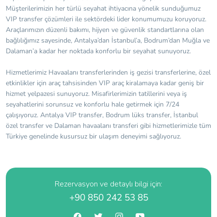
Müşterilerimizin her türlü seyahat ihtiyacına yönelik sunduğumuz
VIP transfer çözümleri ile sektördeki lider konumumuzu koruyoruz.
Araçlarımızın düzenli bakımı, hijyen ve güvenlik standartlarına olan
bağlılığımız sayesinde, Antalya’dan İstanbul’a, Bodrum’dan Muğla ve
Dalaman’a kadar her noktada konforlu bir seyahat sunuyoruz.
Hizmetlerimiz Havaalanı transferlerinden iş gezisi transferlerine, özel
etkinlikler için araç tahsisinden VIP araç kiralamaya kadar geniş bir
hizmet yelpazesi sunuyoruz. Misafirlerimizin tatillerini veya iş
seyahatlerini sorunsuz ve konforlu hale getirmek için 7/24
çalışıyoruz. Antalya VIP transfer, Bodrum lüks transfer, İstanbul
özel transfer ve Dalaman havaalanı transferi gibi hizmetlerimizle tüm
Türkiye genelinde kusursuz bir ulaşım deneyimi sağlıyoruz.
Rezervasyon ve detaylı bilgi için:
+90 850 242 53 85