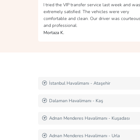
 week and was
Traveling from Antalya Airport to my hotel with t
re very
VIP transfer service was a fantastic experience.
as courteous
Our driver was very friendly and attentive. Than
you for the service.
Sergei K.
Sabiha Gökçen Havalimanı - Topkapı Sarayı
İstanbul Havalimanı - Topkapı
şadası
Dalaman Havalimanı - Ölüdeniz
la
Sabiha Gökçen Havalimanı - Kapalı Çarşı