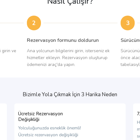
Nasıl Çalışır?
2
3
Rezervasyon formunu doldurun
Sürücün
 girin ve
Ana yolcunun bilgilerini girin, isterseniz ek
Sürücünüzü
hizmetler ekleyin. Rezervasyon oluşturup
önce alac
ödemenizi araç'da yapın.
tabelasıyl
Bizimle Yola Çıkmak İçin 3 Harika Neden
Ücretsiz Rezervasyon
7
Değişikliği
H
Yolculuğunuzda esneklik önemli!
m
Ücretsiz rezervasyon değişikliği
s