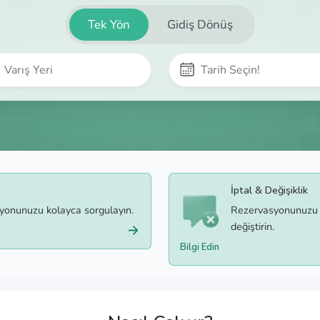
Tek Yön
Gidiş Dönüş
İptal & Değişiklik
syonunuzu kolayca sorgulayın.
Rezervasyonunuzu b
değiştirin.
Bilgi Edin