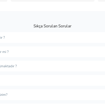
Sıkça Sorulan Sorular
ır ?
r mi ?
lmaktadır ?
irim?