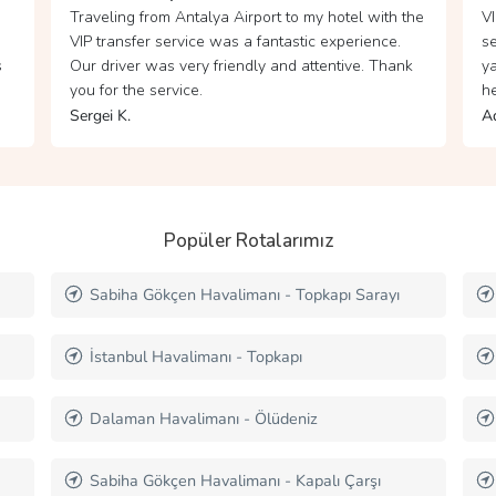
he
VIP transfer hizmetinizle SAW'den Beşiktaş'a
İş
seyahat ettim. Şoförümüz çok kibar ve
ku
k
yardımseverdi. Yolculuk boyunca ihtiyacımız olan
Şo
her şey düşünülmüştü.
gö
Ada B.
Mi
Popüler Rotalarımız
Antalya Vip Transfer - vip Flughafen transfer
İstanbul Havalimanı - Şişli
Adnan Menderes Havalimanı - Bornova
Sabiha Gökçen Havalimanı - Esenyurt