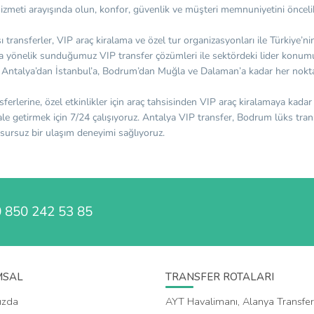
hizmeti arayışında olun, konfor, güvenlik ve müşteri memnuniyetini önceli
sı transferler, VIP araç kiralama ve özel tur organizasyonları ile Türkiye’
cına yönelik sunduğumuz VIP transfer çözümleri ile sektördeki lider konum
e, Antalya’dan İstanbul’a, Bodrum’dan Muğla ve Dalaman’a kadar her nokt
sferlerine, özel etkinlikler için araç tahsisinden VIP araç kiralamaya kadar
hale getirmek için 7/24 çalışıyoruz. Antalya VIP transfer, Bodrum lüks tra
usursuz bir ulaşım deneyimi sağlıyoruz.
 850 242 53 85
MSAL
TRANSFER ROTALARI
ızda
AYT Havalimanı, Alanya Transfer