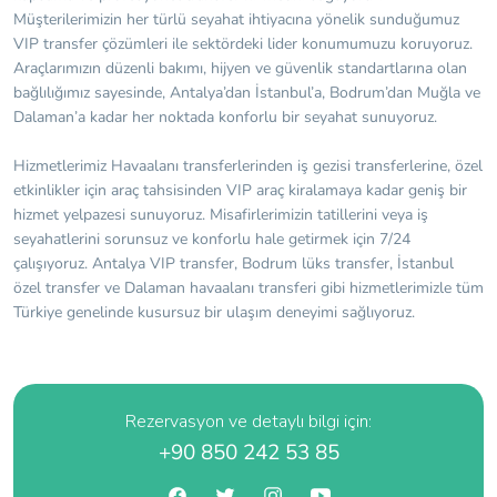
Müşterilerimizin her türlü seyahat ihtiyacına yönelik sunduğumuz
VIP transfer çözümleri ile sektördeki lider konumumuzu koruyoruz.
Araçlarımızın düzenli bakımı, hijyen ve güvenlik standartlarına olan
bağlılığımız sayesinde, Antalya’dan İstanbul’a, Bodrum’dan Muğla ve
Dalaman’a kadar her noktada konforlu bir seyahat sunuyoruz.
Hizmetlerimiz Havaalanı transferlerinden iş gezisi transferlerine, özel
etkinlikler için araç tahsisinden VIP araç kiralamaya kadar geniş bir
hizmet yelpazesi sunuyoruz. Misafirlerimizin tatillerini veya iş
seyahatlerini sorunsuz ve konforlu hale getirmek için 7/24
çalışıyoruz. Antalya VIP transfer, Bodrum lüks transfer, İstanbul
özel transfer ve Dalaman havaalanı transferi gibi hizmetlerimizle tüm
Türkiye genelinde kusursuz bir ulaşım deneyimi sağlıyoruz.
Rezervasyon ve detaylı bilgi için:
+90 850 242 53 85